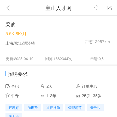
宝山人才网
采购
5.5K-8K/月
距您12957km
上海/松江/洞泾镇
更新:2025-04-10
浏览:1882344次
申请:0人
招聘要求
全职
2人
订单中心
中专
1-3年
25岁--35岁
环境好
加班费
加班补助
管理规范
晋升快
压力小